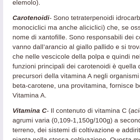
elemolo).
Carotenoidi
-
Sono tetraterpenoidi idrocarbur
monociclici ma anche aliciclici) che, se os
nome di xantofille. Sono responsabili dei col
vanno dall’arancio al giallo pallido e si tro
che nelle vescicole della polpa e quindi ne
funzioni principali dei carotenoidi è quella
precursori della vitamina A negli organismi a
beta-carotene, una provitamina, fornisce 
Vitamina A.
Vitamina C
-
Il contenuto di vitamina C
(
ac
agrumi varia (0,109-1,150g/100g) a seconda
terreno, dei sistemi di coltivazione e addiri
pianta nella stessa coltivazione. Questa m