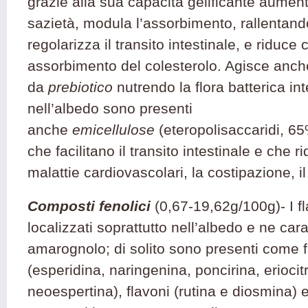
grazie alla sua capacità gelificante aument
sazietà, modula l’assorbimento, rallentand
regolarizza il transito intestinale, e riduce 
assorbimento del colesterolo. Agisce anch
da
prebiotico
nutrendo la flora batterica in
nell’albedo sono presenti
anche
emicellulose
(eteropolisaccaridi, 65%
che facilitano il transito intestinale e che ri
malattie cardiovascolari, la costipazione, i
Composti fenolici
(0,67-19,62g/100g)-
I 
localizzati soprattutto nell’albedo e ne car
amarognolo; di solito sono presenti come 
(esperidina, naringenina, poncirina, eriocitr
neoespertina), flavoni (rutina e diosmina) 