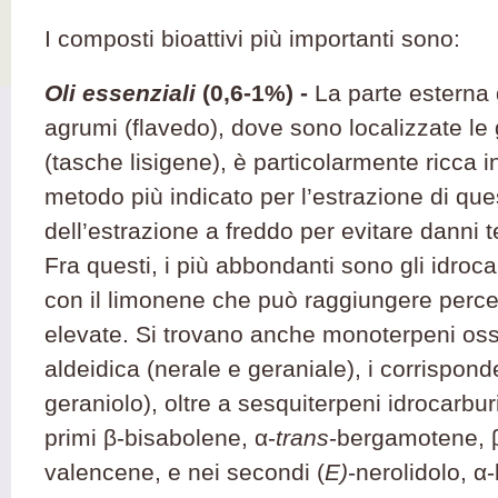
I composti bioattivi più importanti sono:
Oli essenziali
(0,6-1%)
-
La parte esterna 
agrumi (flavedo), dove sono localizzate le 
(tasche lisigene), è particolarmente ricca 
metodo più indicato per l’estrazione di ques
dell’estrazione a freddo per evitare danni te
Fra questi, i più abbondanti sono gli idroc
con il limonene che può raggiungere percen
elevate. Si trovano anche monoterpeni ossi
aldeidica (nerale e geraniale), i corrisponde
geraniolo), oltre a sesquiterpeni idrocarburi
primi β-bisabolene, α-
trans
-bergamotene, β
valencene, e nei secondi (
E)
-nerolidolo, α