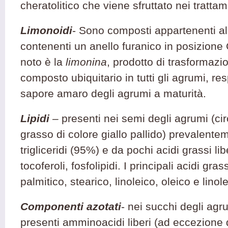
cheratolitico che viene sfruttato nei trattame
Limonoidi
- Sono composti appartenenti all
contenenti un anello furanico in posizione C
noto è la
limonina
, prodotto di trasformazi
composto ubiquitario in tutti gli agrumi, re
sapore amaro degli agrumi a maturità.
Lipidi
–
presenti nei semi degli agrumi (ci
grasso di colore giallo pallido) prevalente
trigliceridi (95%) e da pochi acidi grassi libe
tocoferoli, fosfolipidi. I principali acidi gra
palmitico, stearico, linoleico, oleico e linol
Componenti azotati
- nei succhi degli ag
presenti amminoacidi liberi (ad eccezione d