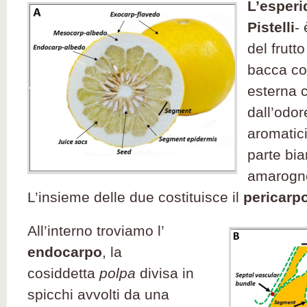
L’esperi
Pistelli
-
del frutt
bacca co
esterna c
dall’odo
aromatici
parte bi
amarogno
L’insieme delle due costituisce il
pericarp
All’interno troviamo l’
endocarpo
, la
cosiddetta
polpa
divisa in
spicchi avvolti da una