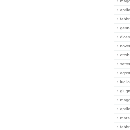
magg
april
febbr
genn
dice
nove
ottob
sett
agos
lugli
giug
magg
april
marz
febbr