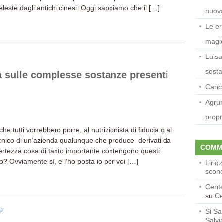
eleste dagli antichi cinesi. Oggi sappiamo che il […]
nuova
Le er
magi
Luisa
sosta
ina sulle complesse sostanze presenti
Cancr
Agrum
propr
 tutti vorrebbero porre, al nutrizionista di fiducia o al
nico di un’azienda qualunque che produce derivati da
COMM
rtezza cosa di tanto importante contengono questi
to? Ovviamente sì, e l’ho posta io per voi […]
Lirig
scon
Cente
su
Ce
Si Sa
Salvi