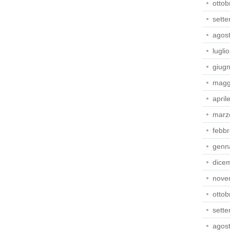
ottob
sett
agos
lugli
giug
magg
april
marz
febbr
genn
dice
nove
ottob
sett
agos