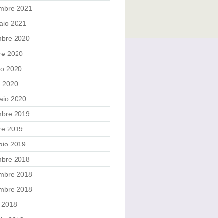
mbre 2021
aio 2021
mbre 2020
re 2020
to 2020
e 2020
aio 2020
mbre 2019
re 2019
aio 2019
mbre 2018
mbre 2018
embre 2018
o 2018