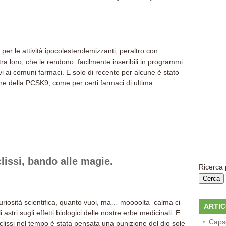
per le attività ipocolesterolemizzanti, peraltro con
ra loro, che le rendono facilmente inseribili in programmi
vi ai comuni farmaci. E solo di recente per alcune è stato
one della PCSK9, come per certi farmaci di ultima
lissi, bando alle magie.
Ricerca 
uriosità scientifica, quanto vuoi, ma… moooolta calma ci
ARTIC
i astri sugli effetti biologici delle nostre erbe medicinali. E
Capse
lissi nel tempo è stata pensata una punizione del dio sole