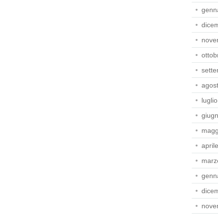
genn
dice
nove
ottob
sett
agos
lugli
giug
magg
april
marz
genn
dice
nove