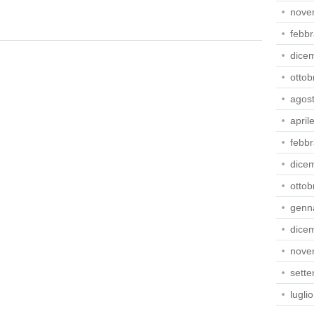
nove
febbr
dice
ottob
agos
april
febbr
dice
ottob
genn
dice
nove
sett
lugli