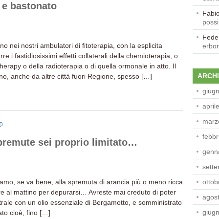
 e bastonato
Fabio
possi
Fede
 nei nostri ambulatori di fitoterapia, con la esplicita
erbor
rre i fastidiosissimi effetti collaterali della chemioterapia, o
erapy o della radioterapia o di quella ormonale in atto. Il
ARCHI
no, anche da altre città fuori Regione, spesso […]
giug
april
marz
febbr
premute sei proprio limitato…
genn
sett
mo, se va bene, alla spremuta di arancia più o meno ricca
ottob
ere al mattino per depurarsi… Avreste mai creduto di poter
agos
ntrale con un olio essenziale di Bergamotto, e somministrato
giug
o cioè, fino […]