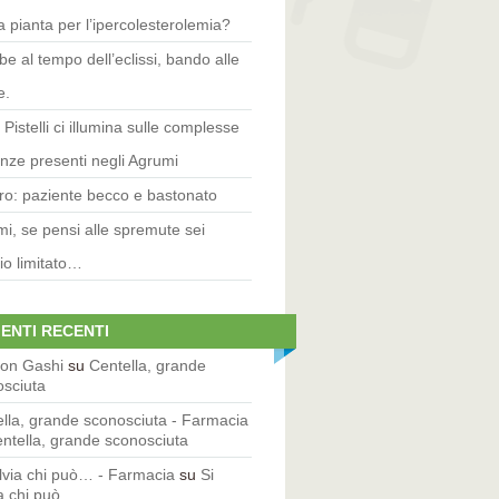
 pianta per l’ipercolesterolemia?
be al tempo dell’eclissi, bando alle
e.
 Pistelli ci illumina sulle complesse
nze presenti negli Agrumi
o: paziente becco e bastonato
i, se pensi alle spremute sei
io limitato…
ENTI RECENTI
zon Gashi
su
Centella, grande
osciuta
lla, grande sconosciuta - Farmacia
ntella, grande sconosciuta
lvia chi può… - Farmacia
su
Si
a chi può…