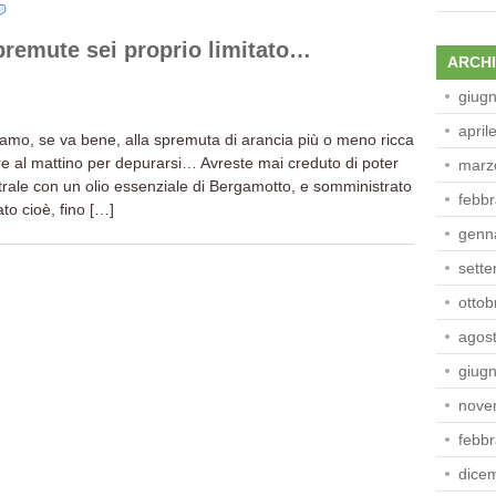
premute sei proprio limitato…
ARCHI
giug
april
mo, se va bene, alla spremuta di arancia più o meno ricca
ere al mattino per depurarsi… Avreste mai creduto di poter
marz
ntrale con un olio essenziale di Bergamotto, e somministrato
febbr
o cioè, fino […]
genn
sett
ottob
agos
giug
nove
febbr
dice