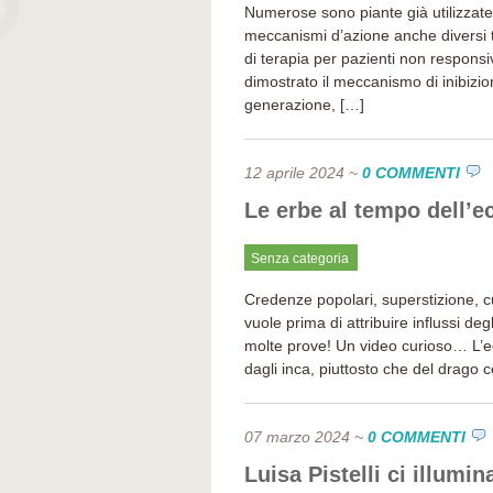
Numerose sono piante già utilizzate 
meccanismi d’azione anche diversi t
di terapia per pazienti non responsi
dimostrato il meccanismo di inibizi
generazione, […]
12 aprile 2024
~
0 COMMENTI
Le erbe al tempo dell’ec
Senza categoria
Credenze popolari, superstizione, c
vuole prima di attribuire influssi degl
molte prove! Un video curioso… L’ec
dagli inca, piuttosto che del drago c
07 marzo 2024
~
0 COMMENTI
Luisa Pistelli ci illum