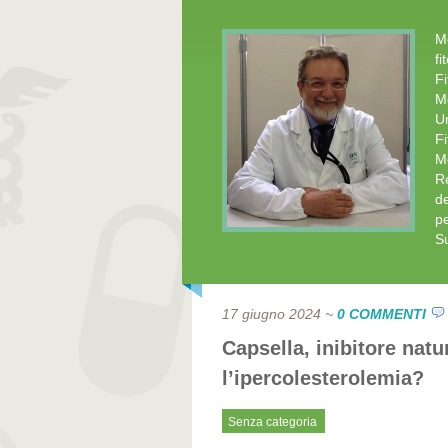
Me
fi
Fi
Me
Un
Fi
Me
Re
de
pe
Su
17 giugno 2024
~
0 COMMENTI
Capsella, inibitore nat
l’ipercolesterolemia?
Senza categoria