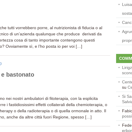
Luisa
sosta
Cancr
 tutti vorrebbero porre, al nutrizionista di fiducia o al
Agrum
nico di un’azienda qualunque che produce derivati da
rtezza cosa di tanto importante contengono questi
propr
to? Ovviamente sì, e l’ho posta io per voi […]
COMM
Lirig
scon
 e bastonato
Cente
su
Ce
Si Sa
 nei nostri ambulatori di fitoterapia, con la esplicita
Salvi
rre i fastidiosissimi effetti collaterali della chemioterapia, o
erapy o della radioterapia o di quella ormonale in atto. Il
Fabio
possi
no, anche da altre città fuori Regione, spesso […]
Fede
erbor