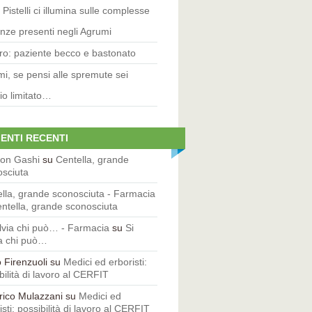
 Pistelli ci illumina sulle complesse
nze presenti negli Agrumi
o: paziente becco e bastonato
i, se pensi alle spremute sei
io limitato…
ENTI RECENTI
zon Gashi
su
Centella, grande
osciuta
lla, grande sconosciuta - Farmacia
ntella, grande sconosciuta
lvia chi può… - Farmacia
su
Si
a chi può…
 Firenzuoli su
Medici ed erboristi:
bilità di lavoro al CERFIT
rico Mulazzani su
Medici ed
isti: possibilità di lavoro al CERFIT