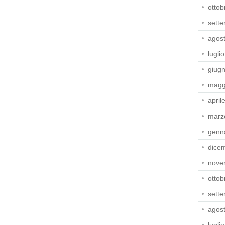
ottob
sett
agos
lugli
giug
magg
april
marz
genn
dice
nove
ottob
sett
agos