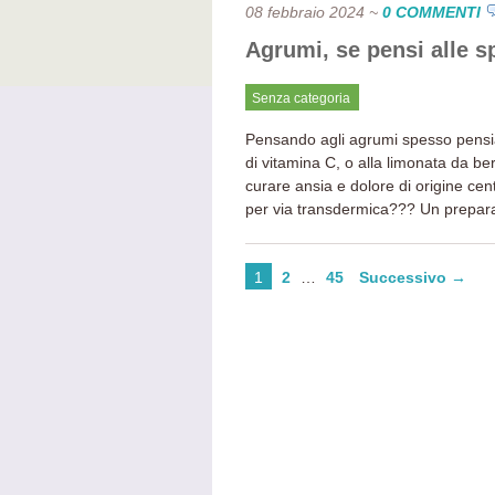
08 febbraio 2024
~
0 COMMENTI
Agrumi, se pensi alle s
Senza categoria
Pensando agli agrumi spesso pensia
di vitamina C, o alla limonata da b
curare ansia e dolore di origine ce
per via transdermica??? Un preparat
1
2
…
45
Successivo →