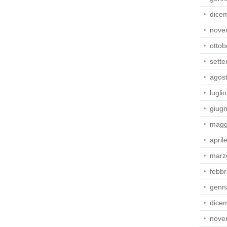
dice
nove
ottob
sett
agos
lugli
giug
magg
april
marz
febbr
genn
dice
nove