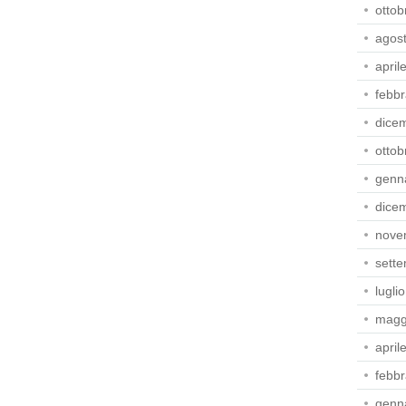
ottob
agos
april
febbr
dice
ottob
genn
dice
nove
sett
lugli
magg
april
febbr
genn