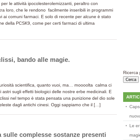
per le attività ipocolesterolemizzanti, peraltro con
ra loro, che le rendono facilmente inseribili in programmi
vi ai comuni farmaci. E solo di recente per alcune è stato
one della PCSK9, come per certi farmaci di ultima
lissi, bando alle magie.
Ricerca 
uriosità scientifica, quanto vuoi, ma… moooolta calma ci
i astri sugli effetti biologici delle nostre erbe medicinali. E
ARTIC
lissi nel tempo è stata pensata una punizione del dio sole
eleste dagli antichi cinesi. Oggi sappiamo che il […]
Capse
nuova
Le er
ina sulle complesse sostanze presenti
magi